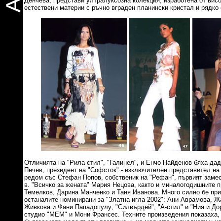
Денчева, представи ултралуксозна колекция, изработена от вис
естествени материи с ръчно вграден планински кристал и рядко
Отличията на "Рила стил", "Галинел", и Енчо Найденов бяха дад
Печев, президент на "Софсток" - изключителен представител на 
редом със Стефан Попов, собственик на "Рефан", първият замес
в. "Всичко за жената" Мария Нецова, както и миналогодишните 
Темелков, Дарина Манченко и Таня Иванова. Много силно бе при
останалите номинирани за "Златна игла 2002": Ани Аврамова, 
Живкова и Фани Пападопулу; "Силвърдей", "А-стил" и "Ния и Д
студио "МЕМ" и Мони Франсес. Техните произведения показаха,