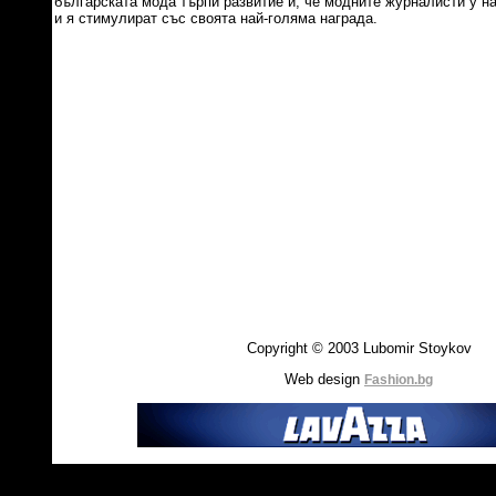
българската мода търпи развитие и, че модните журналисти у н
и я стимулират със своята най-голяма награда.
Copyright © 2003 Lubomir Stoykov
Web design
Fashion.bg