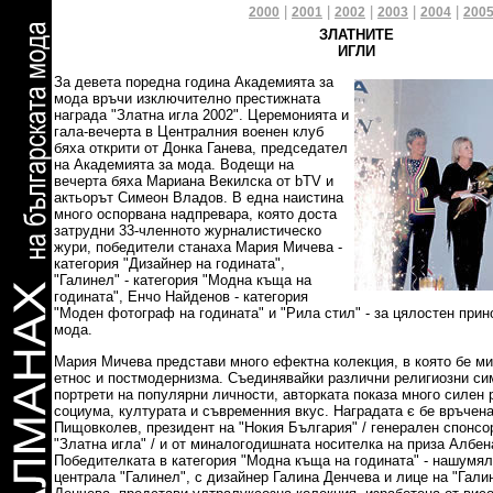
|
|
|
|
|
2000
2001
2002
2003
2004
2005
ЗЛАТНИТЕ
ИГЛИ
За девета поредна година Академията за
мода връчи изключително престижната
награда "Златна игла 2002". Церемонията и
гала-вечерта в Централния военен клуб
бяха открити от Донка Ганева, председател
на Академията за мода. Водещи на
вечерта бяха Мариана Векилска от bTV и
актьорът Симеон Владов. В една наистина
много оспорвана надпревара, която доста
затрудни 33-членното журналистическо
жури, победители станаха Мария Мичева -
категория "Дизайнер на годината",
"Галинел" - категория "Модна къща на
годината", Енчо Найденов - категория
"Моден фотограф на годината" и "Рила стил" - за цялостен прин
мода.
Мария Мичева представи много ефектна колекция, в която бе м
етнос и постмодернизма. Съединявайки различни религиозни с
портрети на популярни личности, авторката показа много силен
социума, културата и съвременния вкус. Наградата є бе връчена
Пищовколев, президент на "Нокия България" / генерален спонсо
"Златна игла" / и от миналогодишната носителка на приза Албен
Победителката в категория "Модна къща на годината" - нашумя
централа "Галинел", с дизайнер Галина Денчева и лице на "Гал