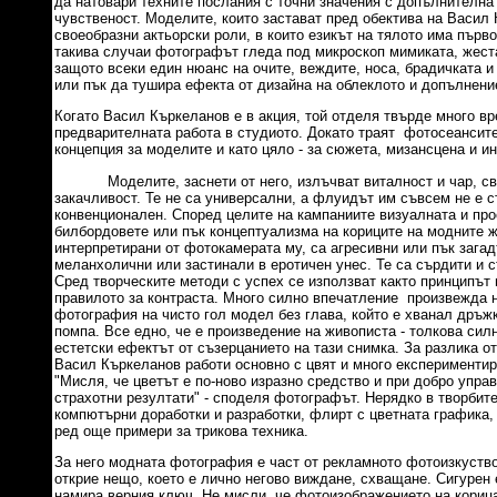
да натовари техните послания с точни значения с допълнителна
чувственост. Моделите, които застават пред обектива на Васил
своеобразни актьорски роли, в които езикът на тялото има първ
такива случаи фотографът гледа под микроскоп мимиката, жест
защото всеки един нюанс на очите, веждите, носа, брадичката и 
или пък да тушира ефекта от дизайна на облеклото и допълнени
Когато Васил Къркеланов е в акция, той отделя твърде много в
предварителната работа в студиото. Докато траят фотосеансит
концепция за моделите и като цяло - за сюжета, мизансцена и ин
Моделите, заснети от него, излъчват виталност и чар, све
закачливост. Те не са универсални, а флуидът им съвсем не е с
конвенционален. Според целите на кампаниите визуалната и про
билбордовете или пък концептуализма на кориците на модните 
интерпретирани от фотокамерата му, са агресивни или пък зага
меланхолични или застинали в еротичен унес. Те са сърдити и с
Сред творческите методи с успех се използват както принципът 
правилото за контраста. Много силно впечатление произвежда 
фотография на чисто гол модел без глава, който е хванал дръж
помпа. Все едно, че е произведение на живописта - толкова сил
естетски ефектът от съзерцанието на тази снимка. За разлика от
Васил Къркеланов работи основно с цвят и много експериментир
"Мисля, че цветът е по-ново изразно средство и при добро упр
страхотни резултати" - споделя фотографът. Нерядко в творбите
компютърни доработки и разработки, флирт с цветната графика,
ред още примери за трикова техника.
За него модната фотография е част от рекламното фотоизкуство
открие нещо, което е лично негово виждане, схващане. Сигурен е
намира верния ключ. Не мисли, че фотоизображението на кориц