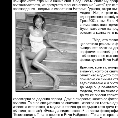
най-красивите страни на нашия свят. Сред несъмнените му про
обстоятелството, че прочутото френско списание "Фото" три път
произведения - веднъж с известната Наталия Гуркова, втори път
модел - Ния, и трети път
едновременен фотобуке
През 2001 г. пък Енчо 
снима известния герма
Бузен като лице на пр
рекламна кампания в н
"Модната фотограф
цялостната рекламна ф
визираният обект са др
парфюмите и изобщо ц
- обяснява своя възгле
фотоизкуство Енчо Найд
Дрехите, гримът, интер
типажът, който се сним
отчетливо модното фот
примерно се снимат ст
задължително е и обста
да бъде още по-автент
модела, трябва много 
да му се обясни епохат
характерни за дадения период. Друг е въпросът, когато се фот
облекло. То е по-специфично за снимане - изисква по-голяма сд
известна стегнатост, а моделът трябва да се държи като дама (
облекло, все пак!). 4Няма да видите скоро български фотографии
"Космополитън", категоричен е Енчо Найденов, "Това е въпрос 