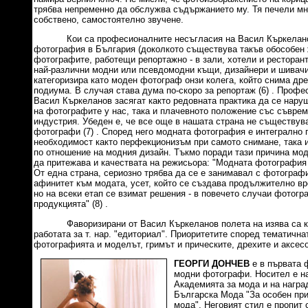
трябва непременно да обслужва съдържанието му. Тя печели мно
собствено, самостоятелно звучене.
Кои са професионалните несъгласия на Васил Къркелано
фотография в България (доколкото съществува такъв обособен
фотографите, работещи репортажно - в зали, хотели и ресторан
най-различни модни или псевдомодни къщи, дизайнери и шивачи
категоризира като моден фотограф онзи колега, който снима дре
подиума. В случая става дума по-скоро за репортаж (6) . Профе
Васил Къркеланов засягат както редовната практика да се нару
на фотографите у нас, така и плачевното положение със съвре
индустрия. Убеден е, че все още в нашата страна не съществув
фотографи (7) . Според него модната фотография е интегрално п
необходимост както перфекционизъм при самото снимане, така 
по отношение на модния дизайн. Тъкмо поради тази причина мо
да притежава и качествата на режисьора: "Модната фотография
От една страна, сериозно трябва да се е занимавал с фотографи
афинитет към модата, усет, който се създава продължително вр
но на всеки етап се взимат решения - в повечето случаи фотогр
продукцията" (8) .
Фаворизирани от Васил Къркеланов полета на изява са кор
работата за т. нар. "едиториал". Приоритетите според тематична
фотографията и моделът, гримът и прическите, дрехите и аксес
ГЕОРГИ ДОНЧЕВ
е в първата 
модни фотографи. Носител е на
Академията за мода и на награ
Българска Мода "За особен пр
мода". Неговият стил е пропит 