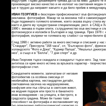
индустрия. Първо дизайнерите трябва да са на ниво. Докато те 
произвеждат високо качество и не излязат на световния моден 
ще е трудно да направят какъвто и да било пробив в международ
ИВАН ГЕОРГИЕВ
е безспорен професионалист във фотожурнали
рекламна фотография. Макар че за мнозина той е самоизградил
бъде подминато голямото влияние, което оказва върху стила му 
както и двете му чуждестранни специализации, респ. в САЩ и 
1990 г. минава в първи опити, сътрудничество във вестници и сп
фотоконкурси и изложби в България и зад граница. През 1978 г. 
фотография, въпреки че голямата му слабост са черно-белите 
След 1990 г. активно работи за много вестници и списания у нас и
"Стандарт", Пресгрупа "168 часа", сп. "Българско фото", френско
холандското "Фото и Дока", "Куриер Палша", "Нешънъл джиогра
нюз", а също и в "Белла", "7 дни спорт" и др.
Иван Георгиев търси скандала и скандалът търси него. Зад тази
антитеза се крие много истина за връзката характер - творчеств
фотографски стил.
Скандалните моменти, запечатани от неговия
фотообектив са особена смесица от
необичайна картина, нестандартен детайл,
светкавична засечка на недоразумение,
конфузия или пък сблъсък в светския живот,
на модния подиум или просто в баналното
инак всекидневие - на улицата, в бистрото, в
градската градина. Може би тъкмо тази
способност на фотографа и експанзивният му
(но определено работохолически) характер го