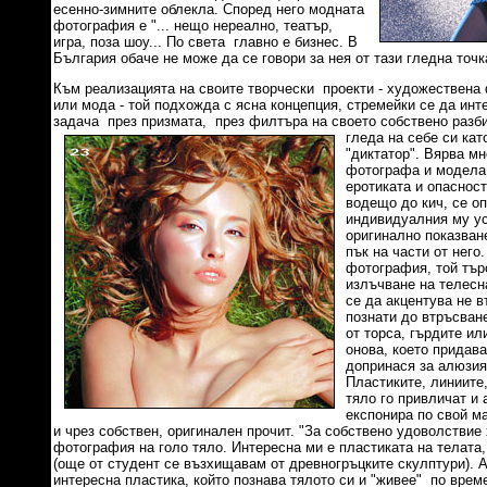
есенно-зимните облекла. Според него модната
фотография е "... нещо нереално, театър,
игра, поза шоу... По света главно е бизнес. В
България обаче не може да се говори за нея от тази гледна точка
Към реализацията на своите творчески проекти - художествена
или мода - той подхожда с ясна концепция, стремейки се да инт
задача през призмата, през филтъра на своето собствено разб
гледа на
себе си кат
"диктатор". Вярва м
фотографа и модела
еротиката и опасност
водещо до кич, се о
индивидуалния му усе
оригинално показван
пък на части от него
фотография, той тър
излъчване на телесн
се да акцентува не в
познати до втръсване
от торса, гърдите ил
онова, което придав
допринася за алюзия
Пластиките, линиите
тяло го привличат и 
експонира по свой ма
и чрез собствен, оригинален прочит. "За собствено удоволствие
фотография на голо тяло. Интересна ми е пластиката на телата
(още от студент се възхищавам от древногръцките скулптури). 
интересна пластика, който познава тялото си и "живее" по време