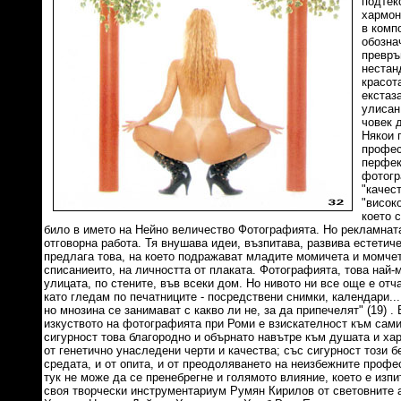
подтек
хармон
в комп
обозна
превръ
нестан
красот
екстаза
улисан
човек 
Някои 
профес
перфек
фотогр
"качес
"високо
което 
било в името на Нейно величество Фотографията. Но рекламнат
отговорна работа. Тя внушава идеи, възпитава, развива естетиче
предлага това, на което подражават младите момичета и момчет
списаниеито, на личността от плаката. Фотографията, това най-м
улицата, по стените, във всеки дом. Но нивото ни все още е от
като гледам по печатниците - посредствени снимки, календари..
но мнозина се занимават с какво ли не, за да припечелят" (19) .
изкуството на фотографията при Роми е взискателност към сами
сигурност това благородно и обърнато навътре към душата и хар
от генетично унаследени черти и качества; със сигурност този б
средата, и от опита, и от преодоляването на неизбежните проф
тук не може да се пренебрегне и голямото влияние, което е изпи
своя творчески инструментариум Румян Кирилов от световните 