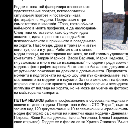
Редом с това той фаворизира жанрове като
художествения портрет, психологически
ситуирания портрет и постановъчната
фотография с модели. Представил е три
самостоятелни изложби. "Това, което обичам
най-много в моята професия, е да наблюдавам.
След това естествено, като функция идва
анализът, идва търсенето на по-дълбоко
психологическото и причинното в поведението
на хората. Навсякъде. Дори в трамвая и извън
него, тук, сега и утре... Работил съм с много
модни творци, но категорично ще кажа, че най-голямо удоволст
контактите с Запрян Маринов, Васко Василев, Мария Недкова, 
ги уважавам и много им се възхищавам" - сподели преди време О
модната фотография харесва бягството от баналното документи
от рутинното показване на дрехите и допълненията. Предпочита
моменти в подготовката на едно шоу или пък физиономиите, тела
състоянието на моделите в паузите. За него смисълът на фотоиз
откриването на онази красота, на онази философия и всекидневн
изплъзва от погледа на хората, но не може да убегне на фотоок
на майстора на камерата.
ПЕТЪР ИВАНОВ
работи професионално в сферата на модната 
повече от десет години. Преди това е бил в СТФ "Екран", където
заснел над 120 документални и 10 телевизионни и игрални филм
моден фотограф са снимки на известни наши модели - Даниела
Петрова, Жени Калканджиева, Елена Ангелова, Елена Гаврилова 
свое откритие). Гордее се с филма си за Христо Стоичков "Бълг