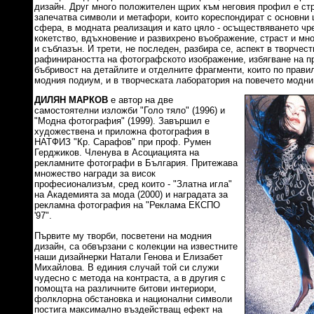
дизайн. Друг много положителен щрих към неговия профил е ст
запечатва символи и метафори, които кореспондират с основни 
сфера, в модната реализация и като цяло - осъществяването чре
кокетство, вдъхновение и развихрено въображение, страст и мн
и съблазън. И трети, не последен, разбира се, аспект в творчест
рафинираността на фотографското изображение, избягване на пр
бъбривост на детайлите и отделните фрагменти, които по прави
модния подиум, и в творческата лаборатория на повечето модни
ДИЛЯН МАРКОВ
е автор на две
самостоятелни изложби "Голо тяло" (1996) и
"Модна фотография" (1999). Завършил е
художествена и приложна фотография в
НАТФИЗ "Кр. Сарафов" при проф. Румен
Герджиков. Членува в Асоциацията на
рекламните фотографи в България. Притежава
множество награди за висок
професионализъм, сред които - "Златна игла"
на Академията за мода (2000) и наградата за
рекламна фотография на "Реклама ЕКСПО
'97".
Първите му творби, посветени на модния
дизайн, са обвързани с колекции на известните
наши дизайнерки Натали Генова и Елизабет
Михайлова. В единия случай той си служи
чудесно с метода на контраста, а в другия с
помощта на различните битови интериори,
фолклорна обстановка и национални символи
постига максимално въздействащ ефект на