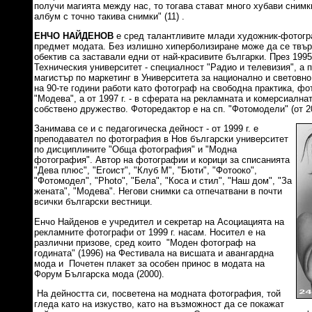
получи магията между нас, то тогава стават много хубави снимк
албум с точно такива снимки" (11) .
ЕНЧО НАЙДЕНОВ
е сред талантливите млади художник-фотогр
предмет модата. Без излишно хиперболизиране може да се твър
обектив са заставали едни от най-красивите българки. През 1995
Техническия университет - специалност "Радио и телевизия", а п
магистър по маркетинг в Университета за национално и световно
на 90-те години работи като фотограф на свободна практика, фо
"Модева", а от 1997 г. - в сферата на рекламната и комерсиалн
собствено дружество. Фоторедактор е на сп. "Фотомодели" (от 20
Занимава се и с педагогическа дейност - от 1999 г. е
преподавател по фотография в Нов български университет
по дисциплините "Обща фотография" и "Модна
фотография". Автор на фотографии и корици за списанията
"Дева плюс", "Егоист", "Клуб М", "Бюти", "Фотооко",
"Фотомодел", "Photo", "Бела", "Коса и стил", "Наш дом", "За
жената", "Модева". Негови снимки са отпечатвани в почти
всички български вестници.
Енчо Найденов е учредител и секретар на Асоциацията на
рекламните фотографи от 1999 г. насам. Носител е на
различни призове, сред които "Моден фотограф на
годината" (1996) на Фестивала на висшата и авангардна
мода и Почетен плакет за особен принос в модата на
Форум Българска мода (2000).
На дейността си, посветена на модната фотография, той
гледа като на изкуство, като на възможност да се покажат