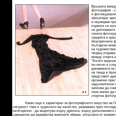
Връзката межд
фотография - с
и фотожурнали
обогатяват амп
и неуморим пр
първата си изл
на дипломната 
своята фотогра
грацията и крас
безупречните ф
български моми
на художествен
творец открива
между спорта 
"Когато веднъж
по-лесно е сле
динамиката на 
на танца в бале
представят дре
органично прис
задължително 
започва да сни
поне малко да 
спортна фотогр
Какво още е характерно за фотографското изкуство на Ге
сигурност това е чудесното му качество, развивано през послед
категорично - да акцентува върху дрехата, върху допълнението 
самоцелно да разработва женските образи, откъснати от конкре