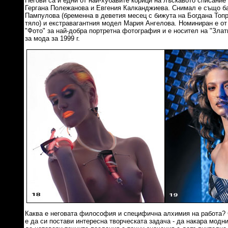
Негови са и едни от най-хубавите корици на лъскавото списание
Гергана Полежанова и Евгения Калканджиева. Снимал е също б
Пампулова (бременна в деветия месец с бижута на Богдана Топр
тяло) и екстравагантния модел Мария Ангелова. Номиниран е о
"Фото" за най-добра портретна фотография и е носител на "Злат
за мода за 1999 г.
Каква е неговата философия и специфична алхимия на работа?
е да си постави интересна творческата задача - да накара модни