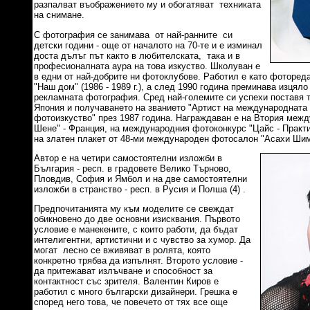
разпалват въображението му и обогатяват техниката
на снимане.
С фотография се занимава от най-ранните си
детски години - още от началото на 70-те и е изминал
доста дълъг път както в любителската, така и в
професионалната аура на това изкуство. Школуван е
в едни от най-добрите ни фотоклубове. Работил е като фотореда
"Наш дом" (1986 - 1989 г.), а след 1990 година преминава изцяло
рекламната фотография. Сред най-големите си успехи поставя 
Япония и получаването на званието "Артист на международната
фотоизкуство" през 1987 година. Награждаван е на Втория меж
Шене" - Франция, на международния фотоконкурс "Цайс - Практика
на златен плакет от 48-ми международен фотосалон "Асахи Шим
Автор е на четири самостоятелни изложби в
България - респ. в градовете Велико Търново,
Пловдив, София и Ямбол и на две самостоятелни
изложби в странство - респ. в Русия и Полша (4) .
Предпочитанията му към моделите се свеждат
обикновено до две основни изисквания. Първото
условие е манекените, с които работи, да бъдат
интелигентни, артистични и с чувство за хумор. Да
могат лесно се вживяват в ролята, която
конкретно трябва да изпълнят. Второто условие -
да притежават излъчване и способност за
контактност със зрителя. Валентин Киров е
работил с много български дизайнери. Грешка е
според него това, че повечето от тях все още