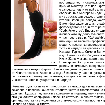
нестандартност и стремеж към 
признат майстор на т. нар. "фот
е запечатал едни от най-вълну
съвременния български моден 
му са заставали очарователни 
Италия, Франция, Канада, както
Важен биографичен факт е рабо
фоторедактор в един от първит
"Софийско утро". Високо следв
пионерското му дело във свет
у нас - респ. във в. "Хай лайф
(или едни от първите) професи
модели, носителки впоследств
титли и награди за красота - Е
Наталия Гуркова, Симона Вели
и др. Негови са билбордовете 
Ник и Жана Жекова, както и на
Грънчарова. Автор е на фотоси
рекламни кампании, сред които 
козметични и модни фирми. През последните години се грижи и 
от Нова телевизия. Автор е на над 15 изложби у нас и в чужбина
постижения в фотожурналистиката, в модната и рекламната фот
множество наши и чуждестранни награди.
Желанието да постигне оптически синтез между дух и материя, 
сексапил е навярно най-отличителната черта в творчеството на
Дончев. Подходът му винаги е конкретен и индивидуален - вникв
емоционалната специфика и човешка естетика на своите типажи
оригиналността на внушенията си с умело открити личностни ха
нюанси от езика на тялото.