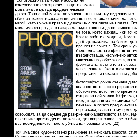
"фотографията за мода е абсолютно
комерсиална фотография, защото самата
мода има за цел да продаде някаква
дреха. Това е най-близко до човека - външният му вид зависи от
облечен, какви аксесоари ще има по него и това е начин да чет
някой, като бъркаш право в душата му с помощта на модата. О
мода има за цел да те накара да видиш нещо и да се впишеш въ
че това, което
виждаш - си точно 
Когато работи с модели, Темел
да бъде максимално близко до тя
преносния смисъл. Той храни уб
бъде една фотография автентич
въздействаща, несъмнено автор
максимално добре човека, когот
формата на тялото или пък овал
човек, защото, "когато си опоз
представиш и покажеш най-добре
Фотографът добре съзнава диал
количеството, което прераства в
обстоятелството, че по време н
изщраква най-малко 10 филма, о
виждат едва няколко снимки. О
пейзажи, а когато пред обектив
персонажи, главната му цел е да
освободят, за да съумее да разкрие най-характерното за тях. Ид
е неговите произведения да казват, да говорят онова, което оби
във всекидневието - което убягва на човешкото око (22) .
Той има свое художествено разбиране за женската красота, сти
Стреми си към нестандартен ракурс. Фотообективът му флиртува