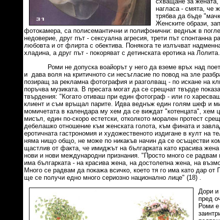
схващане за жената, 
нагласа - смята, че ж
трябва да бъде "мачк
Женските образи, зап
фотокамера, са полисемантични и полифонични: веднъж в погле
недоверие, друг път - сексуална агресия, трети път спонтанна ра
любовта и от флирта с обектива. Понякога те излъчват надменн
хладина, а друг път - покоряват с детинската еротика на Лолита.
Роми не допуска воайорът у него да вземе връх над поета,
и дава воля на критичното си несъгласие по повод на зле разбр
позиращ за рекламна фотография и разголващ - по искане на кли
поръчва музиката. В пресата могат да се срещнат твърде показ
твърдения: "Когато отиваш при един фотограф - или го харесваш
клиент и съм връщал парите. Идва веднъж един голям шеф и ми 
момичетата в календара му хем да се виждат "котенцата", хем ци
мисъл, един по-скоро естетски, отколкото морален протест сре
дебелашко отношение към женската голота, към фината и завл
еротичната гастрономия и художественото издигане в култ на т
няма нищо общо, не може по никакъв начин да се осъществи ко
щастлив от факта, че имиджът на българката като красива жена
нови и нови международни признания. "Просто много се радвам 
има българката - на красива жена, на достолепна жена, на възм
Много се радвам да покажа всичко, което тя го има като дар от
ще се получи едно много сериозно национално лице" (18) .
Дори и
пред о
Роми е
заинтр