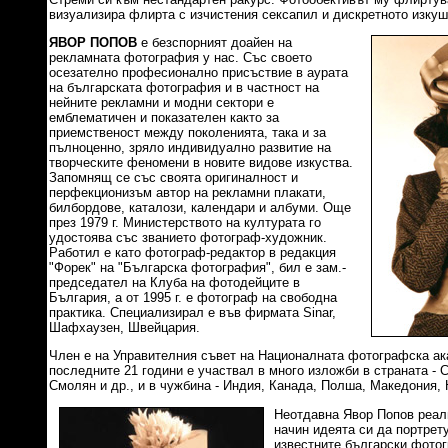
визуализира флирта с изчистения сексапил и дискретното изкуш
ЯВОР ПОПОВ
е безспорният доайен на
рекламната фотография у нас. Със своето
осезателно професионално присъствие в аурата
на българската фотография и в частност на
нейните рекламни и модни сектори е
емблематичен и показателен както за
приемственост между поколенията, така и за
пълноценно, зряло индивидуално развитие на
творческите феномени в новите видове изкуства.
Запомнящ се със своята оригиналност и
перфекционизъм автор на рекламни плакати,
билбордове, каталози, календари и албуми. Още
през 1979 г. Министерството на културата го
удостоява със званието фотограф-художник.
Работил е като фотограф-редактор в редакция
"Форек" на "Българска фотография", бил е зам.-
председател на Клуба на фотодейците в
България, а от 1995 г. е фотограф на свободна
практика. Специализирал е във фирмата Sinar,
Шафхаузен, Швейцария.
Член е на Управителния съвет на Националната фотографска ак
последните 21 години е участвал в много изложби в страната - 
Смолян и др., и в чужбина - Индия, Канада, Полша, Македония,
Неотдавна Явор Попов реал
начин идеята си да портрету
известните български фото