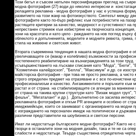
Този бегъл и съвсем непълен персонифициран преглед на съвр
модна фотография (27) води до няколко интересни и констатаци
релацията рекламна - модна фотография у нас е успешна форму
развитието на този жанр на фотоизкуството. Синтезът между дв
фотографите както по-бърз рефлекс към потребностите на пазара
растящите критерии за качество, модерност и сугестивност на п
непрестанен стремеж към избистряне на творческата концепция,
зони на красотата и като цяло - раждането на нов поглед върху
облеклото и допълненията, моделите и модните ревюта, грима, п
стила на живеене и светския живот.
Втората съвременна тенденция в нашата модна фотография е о
увеличаващите се (макар и колебливо) възможности за професи
постепенното реабилитиране на възнагражденията за този труд. 
усъвършенстването на лъскави списания като "Мода", "Бюти", "Е
"Козметичен калейдоскоп", "Белла", "Максимум" и др. се изостр
майсторска фотография - при това не просто рекламна, а чисто 
строго определен предмет на отразяване и с все по-изчистени к
професионализъм и качество. Ангажиментите и поръчките към 
растат и от страна на стабилизиращите се агенции за манекени
от страна на такива крупни структури като "Визаж модел груп", 
фешън", "Мегаталант" и др.). Допълнително се засилва интерес
рекламната фотография и откъм PR агенциите и особено от стра
имиджмейкъри, които се занимават с организирането на модни п
с изграждането на персонален имидж на политически и държавни
различни представители на шоубизнеса и светски персони.
Имат ли недостатъци българските модни фотографи? Както не с
творци в останалите зони на модния дизайн, така и те не са опе
слабости и недостатъци. Твърде съществена отрицателна черта 