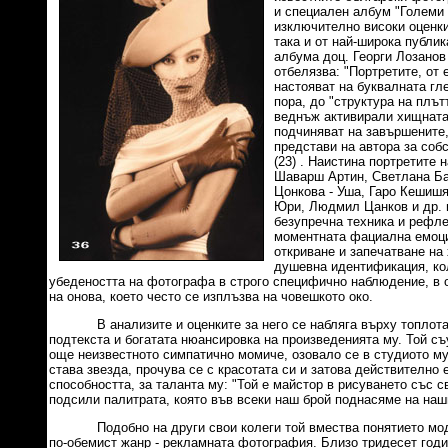
и специален албум "Големи 
изключително високи оценки
така и от най-широка публик
албума доц. Георги Лозанов
отбелязва: "Портретите, от 
настояват на буквалната гле
пора, до "структура на плътт
веднъж активирали хищната 
подчиняват на завършените,
представи на автора за соб
(23) . Наистина портретите
Шаварш Артин, Светлана Ба
Цонкова - Уша, Гаро Кешишя
Юри, Людмил Цанков и др. 
безупречна техника и рефле
моментната фациална емоци
откриване и запечатване на
душевна идентификация, ко
убедеността на фотографа в строго специфично наблюдение, в 
на онова, което често се изплъзва на човешкото око.
В анализите и оценките за него се набляга върху топлотат
подтекста и богатата нюансировка на произведенията му. Той с
още неизвестното симпатично момиче, озовало се в студиото му,
става звезда, прочува се с красотата си и затова действително 
способността, за таланта му: "Той е майстор в рисуването със с
подсили палитрата, която във всеки наш брой поднасяме на наши
Подобно на други свои колеги той вмества понятието модн
по-обемист жанр - рекламната фотография. Близо тридесет годин