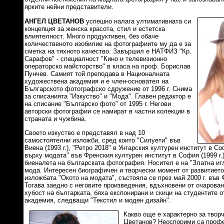
ярките нейни представители.
АНГЕЛ ЦВЕТАНОВ
успешно налага ултимативната си
концепция за женска красота, стил и естетска
влиятелност. Много продуктивен, без обаче
количественото изобилие на фотографиите му да е за
сметка на тяхното качество. Завършил е НАТФИЗ "Кр.
Сарафов" - специалност "Кино и телевизионно
операторско майсторство" в класа на проф. Борислав
Пунчев. Самият той преподава в Националната
художествена академия и е член-основател на
Българското фотографско сдружение от 1996 г. Снима
за списанията "Изкуство" и "Мода". Главен редактор е
на списание "Българско фото" от 1995 г. Негови
авторски фотографии се намират в частни колекции в
страната и чужбина.
Своето изкуство е представял в над 10
самостоятелни изложби, сред които "Силуети" във
Виена (1993 г.), "Ретро 2018" в Унгарския културен институт в Со
върху модата" във Френския културен институт в София (1999 г.)
биеналета на българската фотография. Носител е на "Златна иг
мода. Интересен биографичен и творчески момент от развитиет
изложбата "Окото на модата", състояла се през май 2000 г. във 
Тогава заедно с неговите произведения, вдъхновени от очарован
хубост на българката, бяха експонирани и скици на студентите 
академия, следващи "Текстил и моден дизайн".
Какво още е характерно за твор
Цветанов? Неоспорими са проф