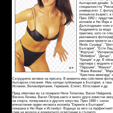
българския дизайн. 
специалността "Рекл
университет. С фотог
юношеска възраст, а 
През 1992 г. предста
изложби в Ню Йорк и
Дългогодишен член и
Академията за мода. 
практика, като се спе
рекламната фотограф
рекламни проекти на
Якобс Сушард", "Шел 
България", "Ести Лау
"Фортуна", "Интеркоз
"Мобифон", "Дюърс",
"Криция" и др. В обла
партнира с модните к
"Парушев", "Мануел",
"Жана Жекова", "Мар
"Кристина авангард" 
Сътрудничи активно на пресата. В момента има собствени фото
български списания. Има хиляди публикации в България, а така
Испания, Великобритания, Германия, Египет, Югославия и др.
Пред обектива му са позирали Нели Топалова, Васил Найденов,
Весела Лечева, Васил Петров,както и много други известни зве
на спорта, попмузиката и другите изкуства. През 1990 г. силно
впечатление прави неговата изложба "Евреите в България",
показана в Ню Йорк и Истанбул. Водещи за него са перфектният
грим на модела и адекватното осветление в студиото.