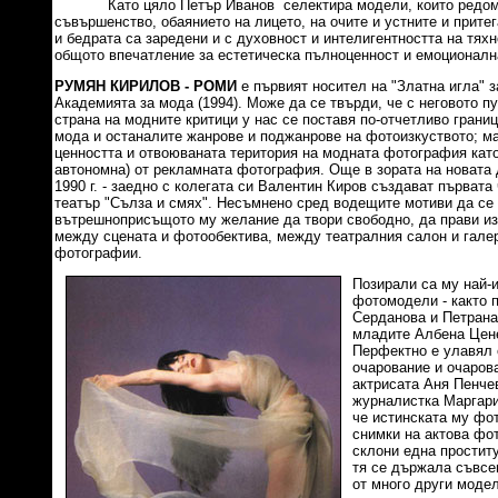
Като цяло Петър Иванов селектира модели, които редом 
съвършенство, обаянието на лицето, на очите и устните и прите
и бедрата са заредени и с духовност и интелигентността на тях
общото впечатление за естетическа пълноценност и емоционалн
РУМЯН КИРИЛОВ - РОМИ
е първият носител на "Златна игла" 
Академията за мода (1994). Може да се твърди, че с неговото п
страна на модните критици у нас се поставя по-отчетливо грани
мода и останалите жанрове и поджанрове на фотоизкуството; ма
ценността и отвоюваната територия на модната фотография като
автономна) от рекламната фотография. Още в зората на новата 
1990 г. - заедно с колегата си Валентин Киров създават първат
театър "Сълза и смях". Несъмнено сред водещите мотиви да се 
вътрешноприсъщото му желание да твори свободно, да прави из
между сцената и фотообектива, между театралния салон и гале
фотографии.
Позирали са му най-
фотомодели - както 
Серданова и Петрана 
младите Албена Цене
Перфектно е улавял
очарование и очаров
актрисата Аня Пенче
журналистка Маргари
че истинската му фо
снимки на актова фо
склони една проститу
тя се държала съвсе
от много други моде