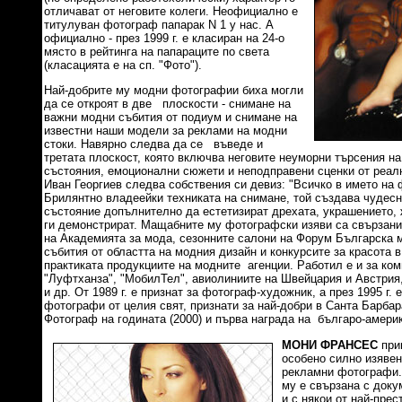
отличават от неговите колеги. Неофициално е
титулуван фотограф папарак N 1 у нас. А
официално - през 1999 г. е класиран на 24-о
място в рейтинга на папараците по света
(класацията е на сп. "Фото").
Най-добрите му модни фотографии биха могли
да се откроят в две плоскости - снимане на
важни модни събития от подиум и снимане на
известни наши модели за реклами на модни
стоки. Навярно следва да се въведе и
третата плоскост, която включва неговите неуморни търсения на
състояния, емоционални сюжети и неподправени сценки от реал
Иван Георгиев следва собствения си девиз: "Всичко в името на
Брилянтно владеейки техниката на снимане, той създава чудесни
състояние допълнително да естетизират дрехата, украшението, 
ги демонстрират. Мащабните му фотографски изяви са свързани
на Академията за мода, сезонните салони на Форум Българска м
събития от областта на модния дизайн и конкурсите за красота в
практиката продукциите на модните агенции. Работил е и за ком
"Луфтханза", "МобилТел", авиолиниите на Швейцария и Австрия
и др. От 1989 г. е признат за фотограф-художник, а през 1995 г. 
фотографи от целия свят, признати за най-добри в Санта Барба
Фотограф на годината (2000) и първа награда на българо-амери
МОНИ ФРАНСЕС
при
особено силно изяве
рекламни фотографи.
му е свързана с доку
и с някои от най-прес