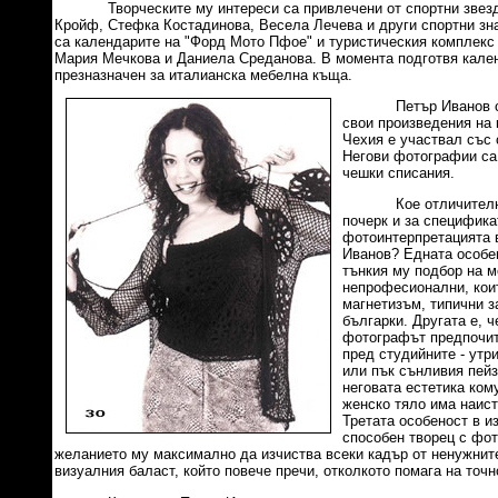
Творческите му интереси са привлечени от спортни звезди
Кройф, Стефка Костадинова, Весела Лечева и други спортни зн
са календарите на "Форд Мото Пфое" и туристическия комплекс 
Мария Мечкова и Даниела Среданова. В момента подготвя кале
презназначен за италианска мебелна къща.
Петър Иванов се е
свои произведения на 
Чехия е участвал със 
Негови фотографии са
чешки списания.
Кое отличителното
почерк и за специфика
фотоинтерпретацията 
Иванов? Едната особе
тънкия му подбор на м
непрофесионални, коит
магнетизъм, типични 
българки. Другата е, ч
фотографът предпочит
пред студийните - утр
или пък сънливия пейз
неговата естетика ком
женско тяло има наист
Третата особеност в и
способен творец с фо
желанието му максимално да изчиства всеки кадър от ненужните
визуалния баласт, който повече пречи, отколкото помага на точн