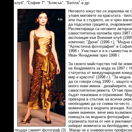
клуб", "София 7", "Блясък", "Белла" и др.
Неговото изкуство се изразява не 
улавя миговете на красотата - бил
или пък в студиото, но и чрез маг
да подсилва грацията, очарованиет
Респектиращи са неговите авторски
самостоятелна изложба през 1987 
експозиции във Военния клуб (1995 
комплекс "Дюни" (1996 г.), "Модна
"Артистична фотография" в София 
1998 г. Участвал е и в съвместна
Иван Яхнаджиев през 1998 г.
За своето майсторство той бе номи
на Академията за мода за 1997 г. 
статуетка от международния конку
мир и красота" (1998 г.). "За модн
да се говори след 1990 г., защото 
много нови имена - дизайнерите, к
самостоятелни ревюта. Оттам прои
бъдат показвани и отразявани. Мо
превърна в спътник на всички ревю
необходимо да се снима по-често, 
момичетата в модните агенции. Ко
наеме манекен, вече има възможнос
помощта на модната фотография. 
огромната полза от нея в рекламат
избират момичета за билбордове, кл
твърди самият фотограф (3) . Макар че е универсален професио