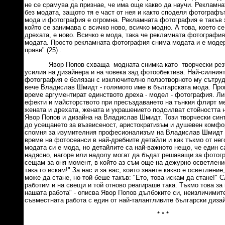
не се срамува да признае, че има още какво да научи. Рекламн
без модата, защото тя е част от нея и както споделя фотографъ
мода и фотография е огромна. Рекламната фотография е такъв
който се занимава с всичко ново, всичко модно. А това, което се
дрехата, е ново. Всичко е мода, така че рекламната фотография
модата. Просто рекламната фотография снима модата и е моде
прави" (25) .
Явор Попов схваща модната снимка като творчески резул
усилия на дизайнера и на човека зад фотообектива. Най-силния
фотография е белязан с изключително ползотворното му сътруд
вече Владислав Шмидт - голямото име в българската мода. Про
време аргументират единството дреха - модел - фотография. Л
ефекти и майсторството при пресъздаването на тънкия флирт м
жената и дрехата, жената и украшението подсилват стойността 
Явор Попов и дизайна на Владислав Шмидт. Този творчески си
до усещането за възвисеност, аристократизъм и душевен комфо
спомня за изумителния професионализъм на Владислав Шмидт -
време на фотосеанси в най-дребните детайли и как тъкмо от нег
модата си е мода, но детайлите са най-важното нещо, че един 
надясно, нагоре или надолу могат да бъдат решаващи за фотогр
сещам за оня момент, в който аз съм още на дежурно осветление
така го искам!" За нас и за вас, които знаете какво е осветление,
може да стане, но той беше такъв: "Ето, това искам да стане!" 
работим и на свещи и той отново реагираше така. Тъкмо това за
нашата работа" - описва Явор Попов дълбоките си, неизличимит
съвместната работа с един от най-талантливите български дизайн
* * *