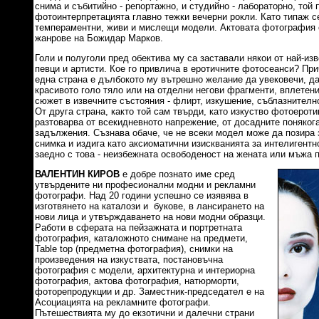
снима и събитийно - репортажно, и студийно - лабораторно, той 
фотоинтерпретацията главно тежки вечерни рокли. Като типаж с
темпераментни, живи и мислещи модели. Актовата фотография
жанрове на Божидар Марков.
Голи и полуголи пред обектива му са заставали някои от най-из
певци и артисти. Кое го привлича в еротичните фотосеанси? При
една страна е дълбокото му вътрешно желание да увековечи, да
красивото голо тяло или на отделни негови фрагменти, вплетени
сюжет в извечните състояния - флирт, изкушение, съблазнително
От друга страна, както той сам твърди, като изкуство фотоероти
разтоварва от всекидневното напрежение, от досадните поняког
задължения. Съзнава обаче, че не всеки модел може да позира 
снимка и издига като аксиоматични изискванията за интелигентн
заедно с това - неизбежната освободеност на жената или мъжа 
ВАЛЕНТИН КИРОВ
е добре познато име сред
утвърдените ни професионални модни и рекламни
фотографи. Над 20 години успешно се изявява в
изготвянето на каталози и букове, в лансирането на
нови лица и утвърждаването на нови модни образци.
Работи в сферата на пейзажната и портретната
фотография, каталожното снимане на предмети,
Table top (предметна фотография), снимки на
произведения на изкуствата, постановъчна
фотография с модели, архитектурна и интериорна
фотография, актова фотография, натюрморти,
фоторепродукции и др. Заместник-председател е на
Асоциацията на рекламните фотографи.
Пътешествията му до екзотични и далечни страни