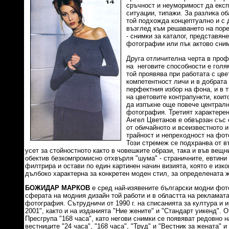
сръчност и неуморимост да екс
ситуации, типажи. За разлика об
той подхожда концептуално и с 
възглед към решаването на поре
- снимки за каталог, представян
фотографии или пък актово сни
Друга отличителна черта в про
на неговите способности е голя
той проявява при работата с цв
компетентност личи и в добрата 
перфектния избор на фона, и в 
на цветовите контрапункти, коит
да изпъкне още повече централн
фотография. Третият характерен
Ангел Цветанов е обвързан със 
от обичайното и всеизвестното 
трайност и непреходност на фот
Този стремеж се подхранва от 
усет за стойностното както в човешките образи, така и във вещн
обектив безкомпромисно отхвърля "шума" - страничните, евтини 
филтрира и остави по един картинен начин визията, която е изк
дълбоко характерна за конкретен моден стил, за определената 
БОЖИДАР МАРКОВ
е сред най-изявените български модни фот
сферата на модния дизайн той работи и в областта на рекламат
фотография. Сътрудничи от 1990 г. на списанията за култура и из
2001", както и на изданията "Ние жените" и "Стандарт уикенд". От
Пресгрупа "168 часа", като негови снимки се появяват редовно н
вестниците "24 часа", "168 часа", "Труд" и "Вестник за жената" и