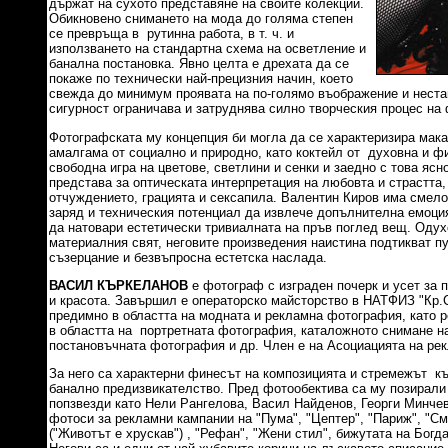
държат на сухото представяне на своите колекции.
Обикновено снимането на мода до голяма степен
се превръща в рутинна работа, в т. ч. и
използването на стандартна схема на осветление и
банална постановка. Явно целта е дрехата да се
покаже по технически най-прецизния начин, което
свежда до минимум проявата на по-голямо въображение и неста
сигурност ограничава и затруднява силно творческия процес на 
Фотографската му концепция би могла да се характеризира мака
амалгама от социално и природно, като коктейл от духовна и ф
свободна игра на цветове, светлини и сенки и заедно с това ясн
представа за оптическата интерпретация на любовта и страстта,
отчуждението, грацията и сексапила. Валентин Киров има смелос
заряд и техническия потенциал да извлече допълнителна емоци
да натовари естетически тривиалната на пръв поглед вещ. Оду
материалния свят, неговите произведения наистина подтикват п
съзерцание и безвъпросна естетска наслада.
ВАСИЛ КЪРКЕЛАНОВ
е фотограф с изграден почерк и усет за 
и красота. Завършил е операторско майсторство в НАТФИЗ "Кр.
предимно в областта на модната и рекламна фотография, като р
в областта на портретната фотография, каталожното снимане н
постановъчната фотография и др. Член е на Асоциацията на ре
За него са характерни финесът на композицията и стремежът къ
банално предизвикателство. Пред фотообектива са му позирали
попзвезди като Нели Рангелова, Васил Найденов, Георги Минчев 
фотоси за рекламни кампании на "Пума", "Цептер", "Париж", "С
("Животът е хрускав") , "Рефан", "Жени стил", бижутата на Богд