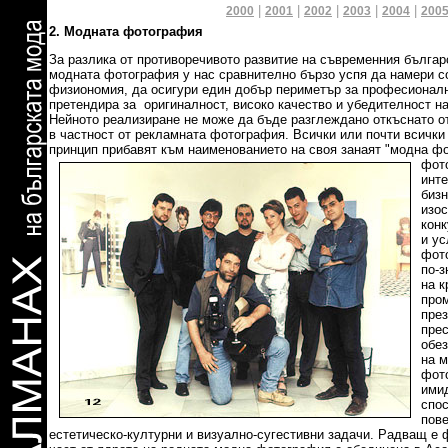
|
|
|
|
|
2000
2001
2002
2003
2004
2005
2. Модната фотография
За разлика от противоречивото развитие на съвременния българ
модната фотография у нас сравнително бързо успя да намери с
физиономия, да осигури един добър периметър за професионал
претендира за оригиналност, високо качество и убедителност на
Нейното реализиране не може да бъде разглеждано откъснато о
в частност от рекламната фотография. Всички или почти всичк
принцип прибавят към наименованието
на своя занаят "модна ф
фот
инте
бизн
изос
конк
и ус
фот
по-з
на к
пром
през
пре
обез
на 
фот
ими
спос
пов
естетическо-културни и визуално-сугестивни задачи. Радващ е 