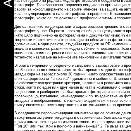
част от ядрото на родната модна фотография е обединена в Ас
фотографи. Тази браншова творческо-синдикална организация е с
работи за консолидирането на своите членове, за защита на авт
и за популяризирането на фотографската професия. В асоциаци
фотографи, които са се доказали с професионализъм и творчес
Две са главните тенденции, които характеризират днешното със
фотография у нас. Първата - преход от общо концептуалното п
(като цяло подчинено на фотореализма и документализма) към 
творчески и артистични интерпретации на обектите на фотографи
допълнения, модни ревюта, студийни продукти за PR кампании и
модели и манекени, различни модни събития и персонажи. Този 
засилената роля на грима и осветлението, специалните ефекти и 
тоталното навлизане на най-новите технологии и дигитални техн
Втората тенденция определено е свързана с възрастовите и пр
особености на по-голямата част от българските модни фотограф
млади хора на възраст около 30 години, чието художествено ми
опит са формирани "в крачка" - динамично и мобилно. Влияние 
неизбежните чуждестранни критерии, наложени в рекламата на 
стоки, които по един или друг начин влизат в комбинация с инд
националните разбирания на българските фотографи за красиво,
провокиращо, изтънчено, изненадващо и пр. въздействие на фот
младост и необремененост с излишен академизъм и творческо 
върху свежестта, нестандартността и автентичността на произв
В следващите персонифицирани коментари ще се опитаме да х
върху някои актуални тенденции в съвременната българска мод
щрихи нямат претенция за изчерпателност и не са представител
"Топ 10" или пък "Кой е по-по-по и най-най-най?"2. Те имат за це
отделни постижения на модната фотография у нас и запознаване