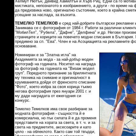
Хелмут Нютън, Дейвид Хамилтън и Хърб Риц. Едни са го мотив
мистиката, непознатото в изображението, а други - по време на
да предизвика ново, оригинално състояние, което в крайна смет
усещане за наслада, за възхита.
ТЕМЕЛКО ТЕМЕЛКОВ
е сред най-добрите български рекламни 
Занимава се с фотография от 1984 г. Работи за различни клиент
"МобилТел", "Рубела", "Дафне", "Делфина" и др. Негови произв
страниците и кориците на повечето модни списания в България.
предимно за сп. "Ева". Член е на Асоциацията на рекламните ф
основаване.
Номиниран е за "Златна игла" на
Академията за мода - за най-добър моден
фотограф на годината. Носител на награда
за фотограф на годината на "Визаж модел
груп". Поредното признание за брилянтната
му техника на снимане и оригиналност в
хрумванията дойде от френското списание
"Фото", което избра за своя корица тъкмо
негова фотография през януари 2001 г. и
му даде наградата от ежегодния си
конкурс.
Темелко Темелков има свое разбиране за
модната фотография - същността й е
комерсиална, но пък силата й е да променя
представите на хората за света, в т. ч. и за
света на предметите, аксесоарите и като
цяло - на облеклото. Както сам той твърди,