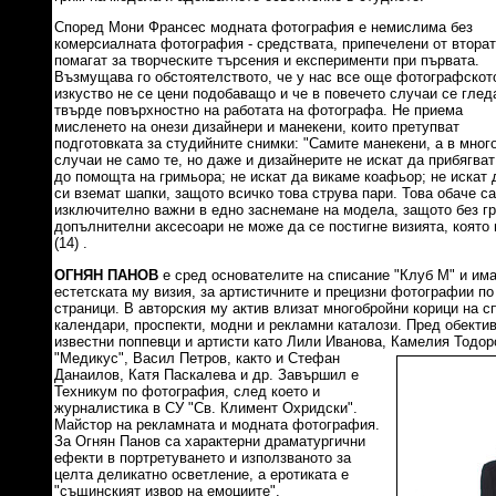
Според Мони Франсес модната фотография е немислима без
комерсиалната фотография - средствата, припечелени от вторат
помагат за творческите търсения и експерименти при първата.
Възмущава го обстоятелството, че у нас все още фотографскот
изкуство не се цени подобаващо и че в повечето случаи се глед
твърде повърхностно на работата на фотографа. Не приема
мисленето на онези дизайнери и манекени, които претупват
подготовката за студийните снимки: "Самите манекени, а в мног
случаи не само те, но даже и дизайнерите не искат да прибягват
до помощта на гримьора; не искат да викаме коафьор; не искат 
си вземат шапки, защото всичко това струва пари. Това обаче са
изключително важни в едно заснемане на модела, защото без гр
допълнителни аксесоари не може да се постигне визията, която 
(14) .
ОГНЯН ПАНОВ
е сред основателите на списание "Клуб М" и им
естетската му визия, за артистичните и прецизни фотографии по
страници. В авторския му актив влизат многобройни корици на с
календари, проспекти, модни и рекламни каталози. Пред обектив
известни поппевци и артисти като Лили Иванова, Камелия Тодор
"Медикус", Васил Петров, както и Стефан
Данаилов, Катя Паскалева и др. Завършил е
Техникум по фотография, след което и
журналистика в СУ "Св. Климент Охридски".
Майстор на рекламната и модната фотография.
За Огнян Панов са характерни драматургични
ефекти в портретуването и използваното за
целта деликатно осветление, а еротиката е
"същинският извор на емоциите".